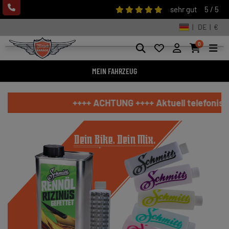
sehr gut
5 / 5
| DE | €
0
MEIN FAHRZEUG
++++ ACHTUNG ++++ Aktuell telefonisch nicht