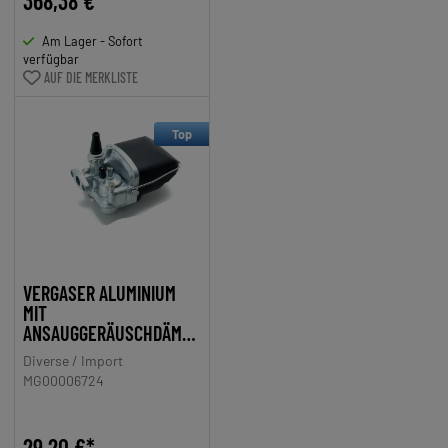
368,38 €*
Am Lager - Sofort
verfügbar
AUF DIE MERKLISTE
Top
VERGASER ALUMINIUM
MIT
ANSAUGGERÄUSCHDÄMPF
ER FÜR HERCULES,
Diverse / Import
MIELE, DKW, KTM
MG00006724
29,20 €*