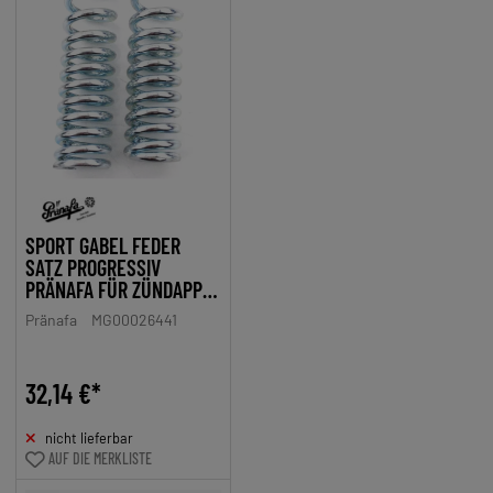
SPORT GABEL FEDER
SATZ PROGRESSIV
PRÄNAFA FÜR ZÜNDAPP
BERGSTEIGER M 25 M 50
Pränafa
MG00026441
32,14 €*
nicht lieferbar
AUF DIE MERKLISTE