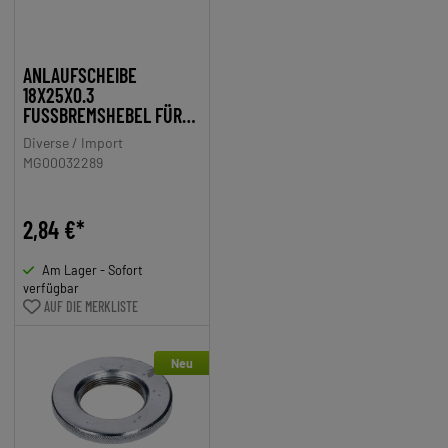
ANLAUFSCHEIBE
18X25X0.3
FUSSBREMSHEBEL FÜR Z
ÜNDAPP GTS 50, C 50 S
Diverse / Import
PORT, SUPER, KS
MG00032289
2,84 €*
Am Lager - Sofort
verfügbar
AUF DIE MERKLISTE
Neu