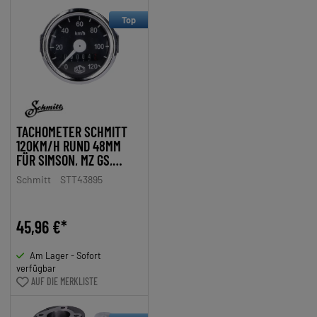
Top
TACHOMETER SCHMITT
120KM/H RUND 48MM
FÜR SIMSON, MZ GS,
HERCULES MOFA
Schmitt
STT43895
45,96 €*
Am Lager - Sofort
verfügbar
AUF DIE MERKLISTE