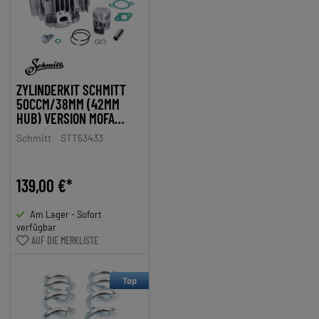
ZYLINDERKIT SCHMITT
50CCM/38MM (42MM
HUB) VERSION MOFA
25KM/H FÜR SACHS 504,
Schmitt
STT53433
505, HERCULES PRIMA
139,00 €*
Am Lager - Sofort
verfügbar
AUF DIE MERKLISTE
Top