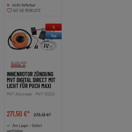
nicht lieferbar
AUF DIE MERKLISTE
%
Top
INNENROTOR ZÜNDUNG
MVT DIGITAL DIRECT MIT
LICHT FÜR PUCH MAXI
MVT Allumage
MVT-DD29
271,50 €*
273,13 €*
Am Lager - Sofort
verfügbar