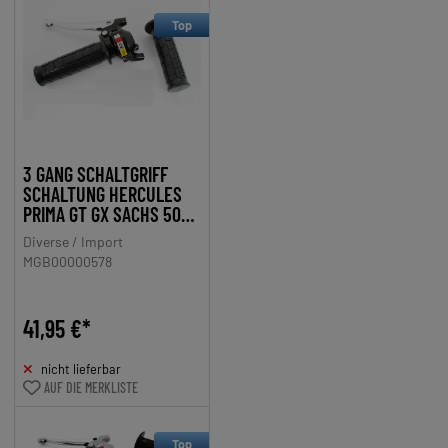
Top
3 GANG SCHALTGRIFF
SCHALTUNG HERCULES
PRIMA GT GX SACHS 506
PRONTO PRESTO
Diverse / Import
MGB00000578
41,95 €*
nicht lieferbar
AUF DIE MERKLISTE
Top