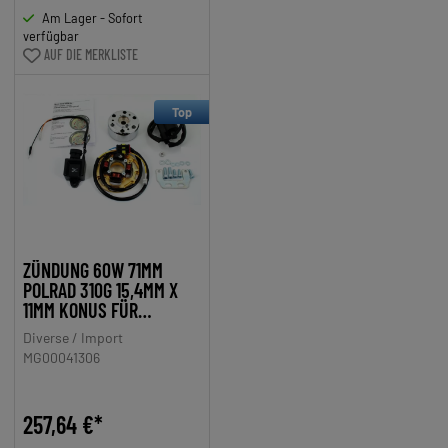
510, 515, FALCONETTE
Am Lager - Sofort
425, 435
verfügbar
AUF DIE MERKLISTE
Top
ZÜNDUNG 60W 71MM
POLRAD 310G 15,4MM X
11MM KONUS FÜR
KREIDLER FLORETT
Diverse / Import
FLORY, ZÜNDAPP KS 50,
MG00041306
GTS C 50 SPORT, CS, CX,
HAI, ZD, TOMOS A 35, APN
257,64 €*