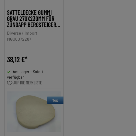
SATTELDECKE GUMMI
GRAU 270X230MM FÜR
ZÜNDAPP BERGSTEIGER,
MIELE, DKW, NSU,
Diverse / Import
HERCULES, PUCH,
MG00072287
KREIDLER, DENFELD, BTG
NSU
38,12 €*
Am Lager - Sofort
verfügbar
AUF DIE MERKLISTE
Top