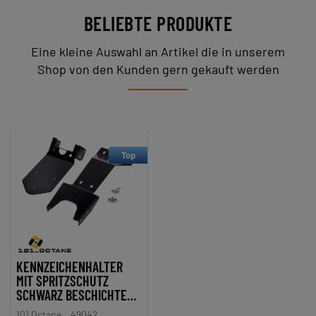
BELIEBTE PRODUKTE
Eine kleine Auswahl an Artikel die in unserem
Shop von den Kunden gern gekauft werden
Top
KENNZEICHENHALTER
MIT SPRITZSCHUTZ
SCHWARZ BESCHICHTET
FÜR RIEJU MRT 50 2005-
101 Octane
49042