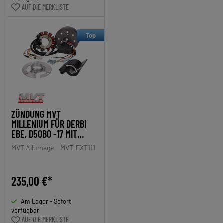
AUF DIE MERKLISTE
Top
ZÜNDUNG MVT
MILLENIUM FÜR DERBI
EBE, D50B0 -17 MIT
KICKSTARTER
MVT Allumage
MVT-EXT111
235,00 €*
Am Lager - Sofort
verfügbar
AUF DIE MERKLISTE