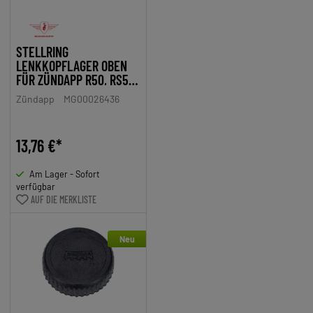
STELLRING
LENKKOPFLAGER OBEN
FÜR ZÜNDAPP R50, RS50
TYP561
Zündapp
MG00026436
13,76 €*
Am Lager - Sofort
verfügbar
AUF DIE MERKLISTE
Neu