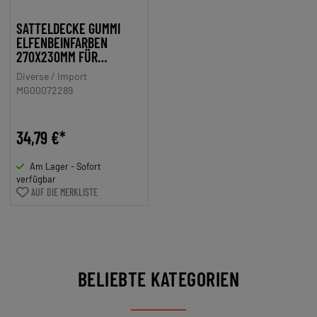
SATTELDECKE GUMMI
ELFENBEINFARBEN
270X230MM FÜR
ZÜNDAPP BERGSTEIGER,
Diverse / Import
MIELE, DKW, NSU,
MG00072289
HERCULES, PUCH,
KREIDLER, DENFELD, BTG
NSU
34,79 €*
Am Lager - Sofort
verfügbar
AUF DIE MERKLISTE
BELIEBTE KATEGORIEN