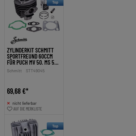
Top
ZYLINDERKIT SCHMITT
SPORTFREUND 60CCM
FÜR PUCH MV 50, MS 50,
DS 50
Schmitt
STT49045
69,68 €*
nicht lieferbar
AUF DIE MERKLISTE
Top