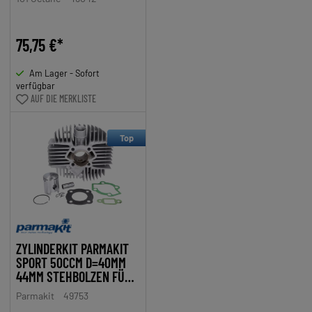
2020
75,75 €*
Am Lager - Sofort
verfügbar
AUF DIE MERKLISTE
Top
ZYLINDERKIT PARMAKIT
SPORT 50CCM D=40MM
44MM STEHBOLZEN FÜR
KREIDLER FLORETT RS,
Parmakit
49753
RMC, RM, FLORY MF20,