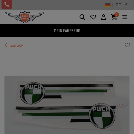
| DE | €
0
MEIN FAHRZEUG
Zurück