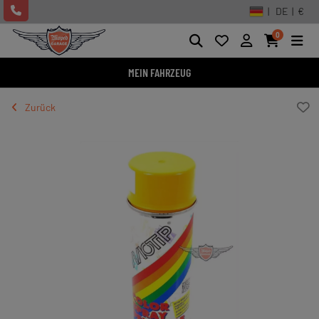
| DE | €
0
MEIN FAHRZEUG
Zurück