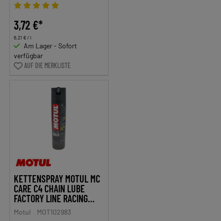
3,72 €*
6,21 € / l
Am Lager - Sofort
verfügbar
AUF DIE MERKLISTE
KETTENSPRAY MOTUL MC
CARE C4 CHAIN LUBE
FACTORY LINE RACING
ROAD 400ML
Motul
MOT102983