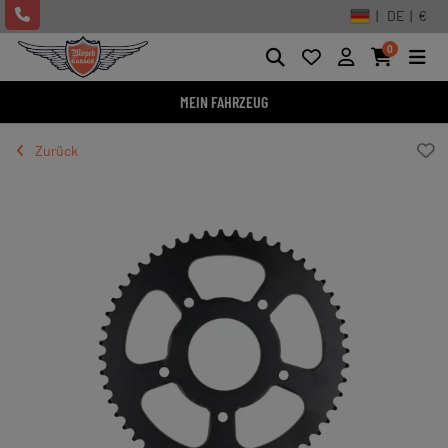
| DE | €
0
MEIN FAHRZEUG
Zurück