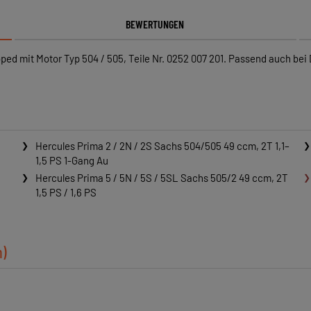
BEWERTUNGEN
ed mit Motor Typ 504 / 505, Teile Nr. 0252 007 201. Passend auch bei
Hercules Prima 2 / 2N / 2S Sachs 504/505 49 ccm, 2T 1,1–
1,5 PS 1-Gang Au
Hercules Prima 5 / 5N / 5S / 5SL Sachs 505/2 49 ccm, 2T
1,5 PS / 1,6 PS
n)