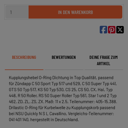
IN DEN WARENKORB

BESCHREIBUNG
BEWERTUNGEN
DEINE FRAGE ZUM
ARTIKEL
Kupplungshebel O-Ring Dichtung in Top Qualität, passend
für Zündapp C 50 Sport Typ 517 und 529, C 50 Super Typ 441,
GTS 50 Typ 517, KS 50 Typ 530, CS 25, CS 50, CX, Hai, Typ
448, R 50 Roller, RS 50 Super Roller Typ 561, Star 1 und 2 Typ
462, ZD, ZL, ZS, ZX. Maß: 11 x 2.5, Teilenummer: 405-15.388.
Drilastic O-Ring für Kurbelwelle zu Kupplungskorb passend
bei NSU Quickly N S L Cavallino, Vergleichs-Teilenummer:
041 401 140, hergestellt in Deutschland.