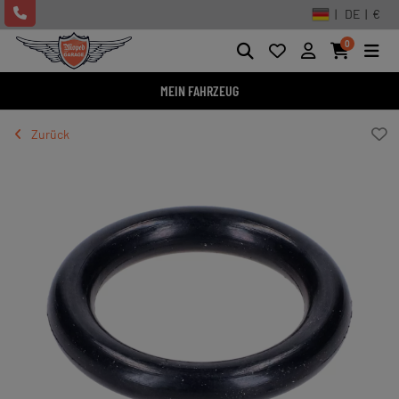
| DE | €
0
MEIN FAHRZEUG
Zurück