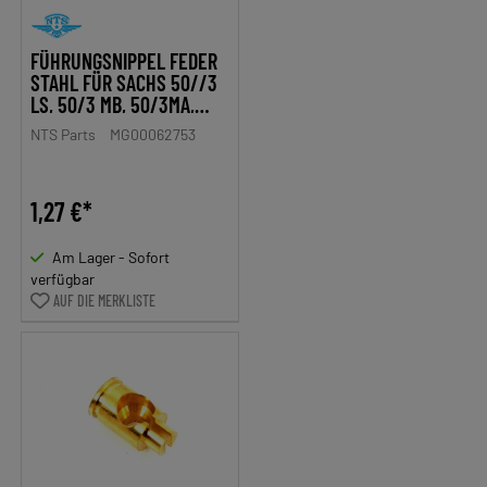
FÜHRUNGSNIPPEL FEDER
STAHL FÜR SACHS 50//3
LS, 50/3 MB, 50/3MA,
HERCULES, MIELE, DKW,
NTS Parts
MG00062753
RIXE, KTM, GÖRICKE,
GRITZNER
1,27 €*
Am Lager - Sofort
verfügbar
AUF DIE MERKLISTE