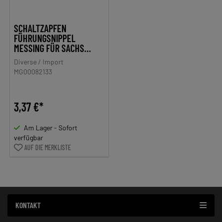
SCHALTZAPFEN
FÜHRUNGSNIPPEL
MESSING FÜR SACHS
50//3 LS, 50/3 MB,
Diverse / Import
50/3MA X, HERCULES,
MG00082133
MIELE, DKW, RIXE, KTM,
GÖRICKE, GRITZNER
3,37 €*
Am Lager - Sofort
verfügbar
AUF DIE MERKLISTE
KONTAKT