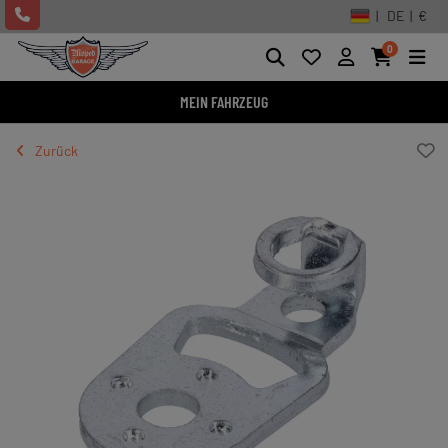
| DE | €
0
MEIN FAHRZEUG
Zurück