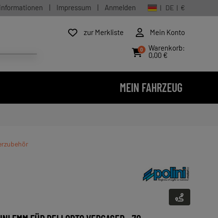
informationen
|
Impressum
|
Anmelden
| DE | €
zur Merkliste
Mein Konto
Warenkorb:
0
0,00 €
MEIN FAHRZEUG
serzubehör