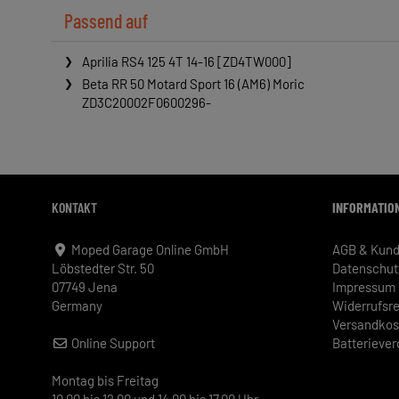
Passend auf
Aprilia RS4 125 4T 14-16 [ZD4TW000]
Beta RR 50 Motard Sport 16 (AM6) Moric
ZD3C20002F0600296-
KONTAKT
INFORMATIO
Moped Garage Online GmbH
AGB & Kund
Löbstedter Str. 50
Datenschut
07749 Jena
Impressum
Germany
Widerrufsr
Versandkos
Online Support
Batterieve
Montag bis Freitag