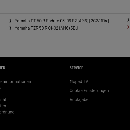
Yamaha DT 50 R Enduro 03-06 E2 (AM6) [2C2/ 1D4]
Yamaha TZR 50 R 01-02 (AM6) 5DU
NEN
SERVICE
eninformationen
Moped TV
z
Cookie Einstellungen
Rückgabe
echt
ten
rordnung