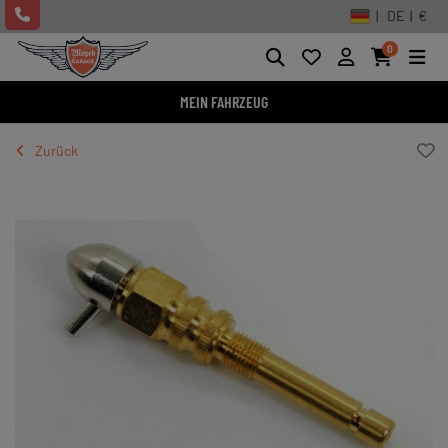
| DE | €
0
MEIN FAHRZEUG
Zurück