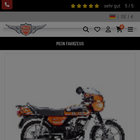
sehr gut
5 / 5
| DE | €
0
MEIN FAHRZEUG