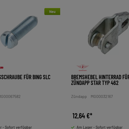
Neu
SCHRAUBE FÜR BING SLC
BREMSHEBEL HINTERRAD FÜ
ZÜNDAPP STAR TYP 462
G00067582
Zündapp
MG00032167
12,64 €*
 - Sofort verfügbar
Am Lager - Sofort verfügbar