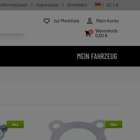
informationen
|
Impressum
|
Anmelden
| DE | €
zur Merkliste
Mein Konto
Warenkorb:
0
0,00 €
MEIN FAHRZEUG
Neu
Neu