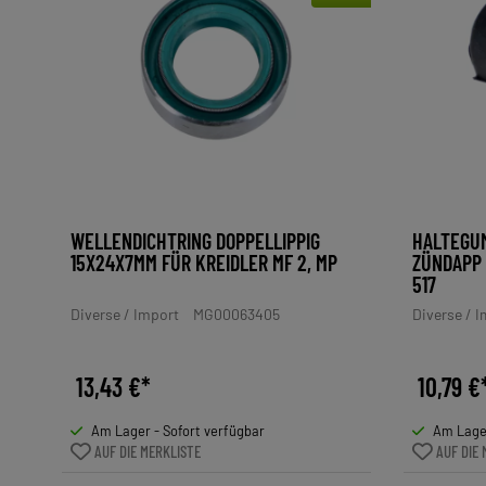
WELLENDICHTRING DOPPELLIPPIG
HALTEGU
15X24X7MM FÜR KREIDLER MF 2, MP
ZÜNDAPP 
517
Diverse / Import
MG00063405
Diverse / 
13,43 €*
10,79 €
Am Lager - Sofort verfügbar
Am Lager
AUF DIE MERKLISTE
AUF DIE 