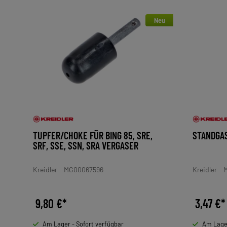
Neu
TUPFER/CHOKE FÜR BING 85, SRE,
STANDGAS
SRF, SSE, SSN, SRA VERGASER
Kreidler
MG00067596
Kreidler
M
9,80 €*
3,47 €*
Am Lager - Sofort verfügbar
Am Lager