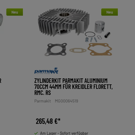
Neu
Neu
R
ZYLINDERKIT PARMAKIT ALUMINIUM
70CCM 44MM FÜR KREIDLER FLORETT,
RMC, RS
Parmakit
MG00064519
265,48 €*
Am Lager - Sofort verfügbar