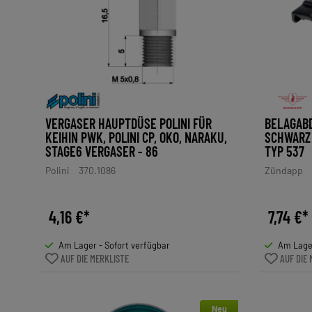
VERGASER HAUPTDÜSE POLINI FÜR
BELAGAB
KEIHIN PWK, POLINI CP, OKO, NARAKU,
SCHWARZ 
STAGE6 VERGASER - 86
TYP 537
Polini
370.1086
Zündapp
4,16 €*
7,74 €*
Am Lager - Sofort verfügbar
Am Lager
AUF DIE MERKLISTE
AUF DIE 
Neu