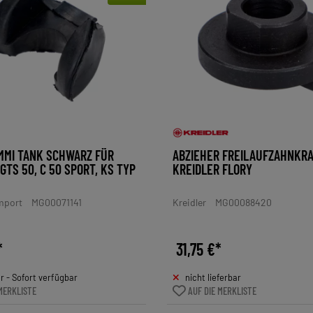
MMI TANK SCHWARZ FÜR
ABZIEHER FREILAUFZAHNKR
GTS 50, C 50 SPORT, KS TYP
KREIDLER FLORY
Import
MG00071141
Kreidler
MG00088420
*
31,75 €*
 - Sofort verfügbar
nicht lieferbar
MERKLISTE
AUF DIE MERKLISTE