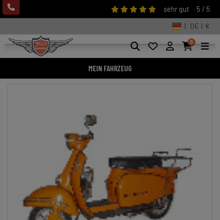
sehr gut
5 / 5
| DE | €
0
MEIN FAHRZEUG