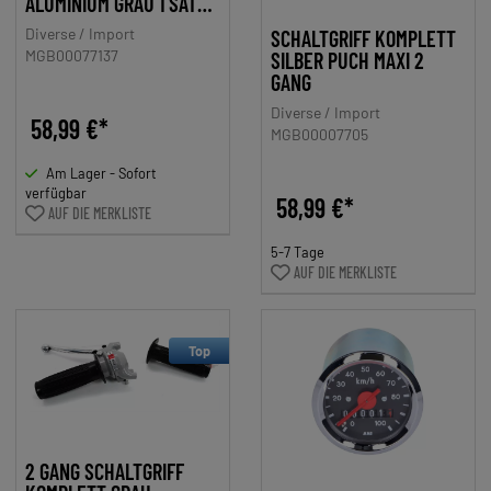
ALUMINIUM GRAU 1 SATZ
ZÜNDAPP, KREIDLER,
Diverse / Import
SCHALTGRIFF KOMPLETT
HERCULES, PUCH, DKW,
MGB00077137
SILBER PUCH MAXI 2
KTM MOFA, MOPED,
GANG
MOKICK
Diverse / Import
58,99 €*
MGB00007705
Am Lager - Sofort
verfügbar
58,99 €*
AUF DIE MERKLISTE
5-7 Tage
AUF DIE MERKLISTE
Top
2 GANG SCHALTGRIFF