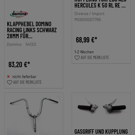
HERCULES K 50 RL RE RX
SX
Diverse / Import
MGB00007765
KLAPPHEBEL DOMINO
RACING LINKS SCHWARZ
28MM FÜR
68,99 €*
KUPPLUNGSZUG
Domino
54120
1-2 Wochen
AUF DIE MERKLISTE
83,20 €*
nicht lieferbar
AUF DIE MERKLISTE
GASGRIFF UND KUPPLUNG