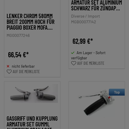
ARMATUR SET ALUMINIUM
SCHWARZ FÜR ZÜNDAPP,
KREIDLER, HERCULES,
LENKER CHROM 580MM
Diverse / Import
PUCH, DKW, KTM, MOFA,
BREIT 200MM HOCH FÜR
MGB00077142
MOPED, MOKICK
PIAGGIO BOXER MOFA,
MOPED
MG00077246
62,99 €*
66,54 €*
Am Lager - Sofort
verfügbar
AUF DIE MERKLISTE
nicht lieferbar
AUF DIE MERKLISTE
Top
GASGRIFF UND KUPPLUNG
ARMATUR SET GUMMI,