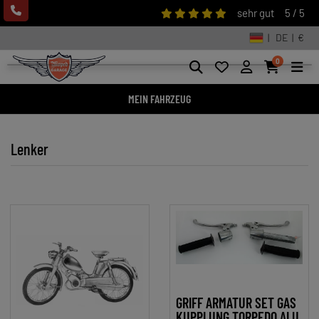
sehr gut
5 / 5
| DE | €
0
MEIN FAHRZEUG
Lenker
GRIFF ARMATUR SET GAS
KUPPLUNG TORPEDO ALU