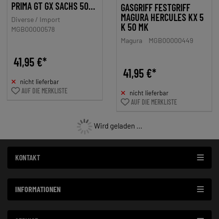
PRIMA GT GX SACHS 506
GASGRIFF FESTGRIFF
PRONTO PRESTO
MAGURA HERCULES KX 5
Diverse / Import
K 50 MK
MGB00000578
Magura
MGB00000449
41,95 €*
41,95 €*
nicht lieferbar
AUF DIE MERKLISTE
nicht lieferbar
AUF DIE MERKLISTE
Wird geladen ...
KONTAKT
INFORMATIONEN