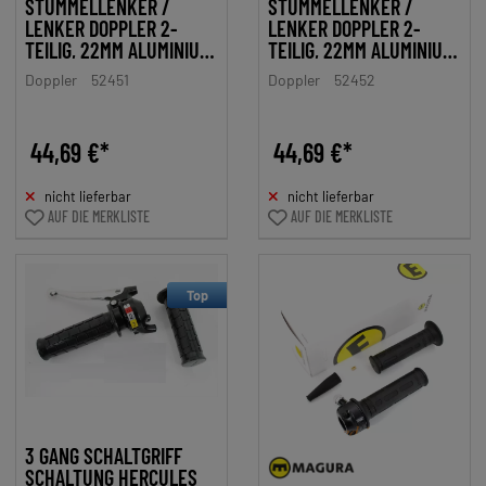
STUMMELLENKER /
STUMMELLENKER /
LENKER DOPPLER 2-
LENKER DOPPLER 2-
TEILIG, 22MM ALUMINIUM
TEILIG, 22MM ALUMINIUM
SCHWARZ D.28MM
SCHWARZ D.30MM
Doppler
52451
Doppler
52452
KLEMMUNG FÜR MOFA
KLEMMUNG FÜR MOFA
44,69 €*
44,69 €*
nicht lieferbar
nicht lieferbar
AUF DIE MERKLISTE
AUF DIE MERKLISTE
Top
3 GANG SCHALTGRIFF
SCHALTUNG HERCULES