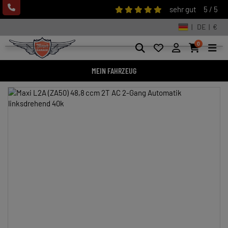
sehr gut
5 / 5
| DE | €
0
MEIN FAHRZEUG