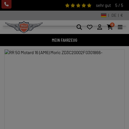
sehr gut
5 / 5
| DE | €
0
MEIN FAHRZEUG