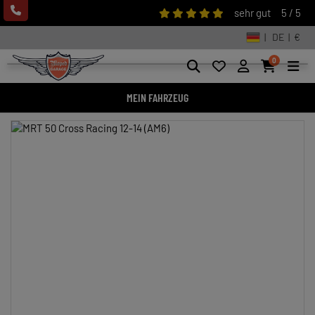
sehr gut
5 / 5
| DE | €
0
MEIN FAHRZEUG