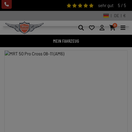
sehr gut
5 / 5
| DE | €
0
MEIN FAHRZEUG