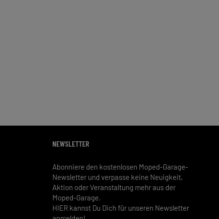
NEWSLETTER
Abonniere den kostenlosen Moped-Garage-
Newsletter und verpasse keine Neuigkeit,
Aktion oder Veranstaltung mehr aus der
Moped-Garage.
HIER kannst Du Dich für unseren Newsletter
anmelden!