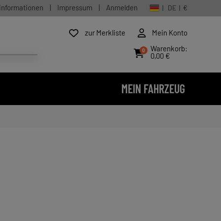
informationen
|
Impressum
|
Anmelden
| DE | €
zur Merkliste
Mein Konto
Warenkorb:
0
0,00 €
MEIN FAHRZEUG