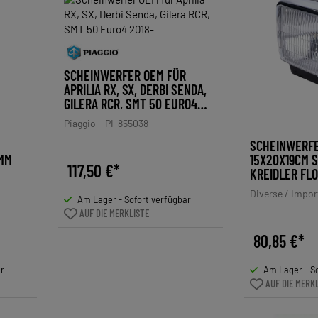
SCHEINWERFER OEM FÜR
APRILIA RX, SX, DERBI SENDA,
GILERA RCR, SMT 50 EURO4
2018-
Piaggio
PI-855038
SCHEINWERFE
0MM
15X20X19CM 
117,50 €*
KREIDLER FLO
Diverse / Impor
Am Lager - Sofort verfügbar
AUF DIE MERKLISTE
80,85 €*
ar
Am Lager - So
AUF DIE MERK