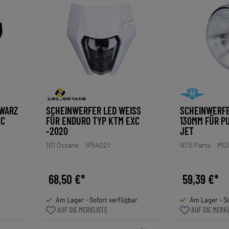
HWARZ
SCHEINWERFER LED WEISS F
SCHEINWERFE
XC
ÜR ENDURO TYP KTM EXC -
130MM FÜR PU
2020
JET
101 Octane
IP54021
NTS Parts
MG0
68,50 €*
59,39 €*
Am Lager - Sofort verfügbar
Am Lager - So
AUF DIE MERKLISTE
AUF DIE MERK