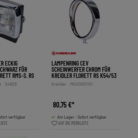
R ECKIG
LAMPENRING CEV
SCHWARZ FÜR
SCHEINWERFER CHROM FÜR
RETT RMS-S, RS
KREIDLER FLORETT RS K54/53
t
54828
Kreidler
MG00051101
80,75 €*
fort verfügbar
Am Lager - Sofort verfügbar
LISTE
AUF DIE MERKLISTE