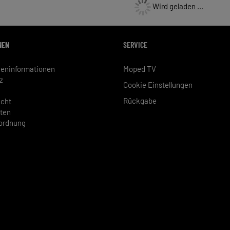
Wird geladen ...
NEN
SERVICE
eninformationen
Moped TV
z
Cookie Einstellungen
Rückgabe
echt
ten
rordnung