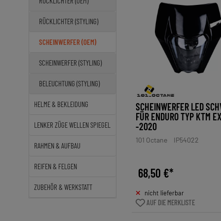
RÜCKLICHTER (OEM)
RÜCKLICHTER (STYLING)
SCHEINWERFER (OEM)
SCHEINWERFER (STYLING)
BELEUCHTUNG (STYLING)
HELME & BEKLEIDUNG
SCHEINWERFER LED SC
FÜR ENDURO TYP KTM E
LENKER ZÜGE WELLEN SPIEGEL
-2020
101 Octane
IP54022
RAHMEN & AUFBAU
REIFEN & FELGEN
68,50 €*
ZUBEHÖR & WERKSTATT
nicht lieferbar
AUF DIE MERKLISTE