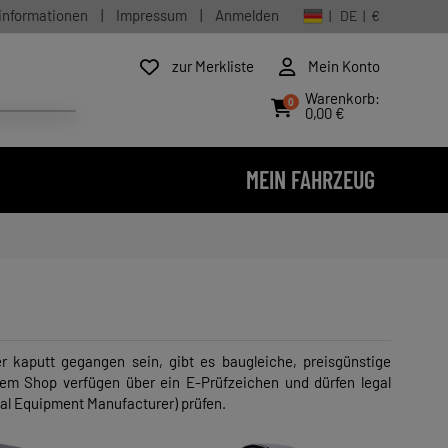
informationen
|
Impressum
|
Anmelden
| DE | €
zur Merkliste
Mein Konto
Warenkorb:
0
0,00 €
MEIN FAHRZEUG
r kaputt gegangen sein, gibt es baugleiche, preisgünstige
erem Shop verfügen über ein E-Prüfzeichen und dürfen legal
nal Equipment Manufacturer) prüfen.