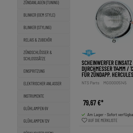
ZÜNDANLAGEN (TUNING)
BLINKER (OEM STYLE)
BLINKER (STYLING)
RELAIS & ZUBEHÖR
ZÜNDSCHLÖSSER &
SCHLOSSSÄTZE
SCHEINWERFER EINSATZ
DURCHMESSER 114MM / 
EINSPRITZUNG
FÜR ZÜNDAPP, HERCULES
KREIDLER, PUCH
NTS Parts
MG00005145
ELEKTRISCHER ANLASSER
INSTRUMENTE
79,67 €*
GLÜHLAMPEN 6V
Am Lager - Sofort verfügb
AUF DIE MERKLISTE
GLÜHLAMPEN 12V