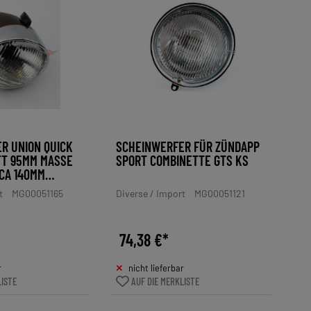
R UNION QUICK
SCHEINWERFER FÜR ZÜNDAPP
T 95MM MASSE T
SPORT COMBINETTE GTS KS
A 140MM A
ESSER 103MM 6
t
MG00051165
Diverse / Import
MG00051121
 FÜR NSU Q
, DKW, RIXE, K
, BAUER
74,38 €*
r
nicht lieferbar
LISTE
AUF DIE MERKLISTE