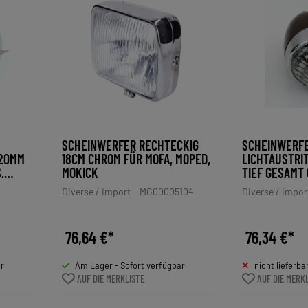
SCHEINWERFER RECHTECKIG
SCHEINWERFE
120MM
18CM CHROM FÜR MOFA, MOPED,
LICHTAUSTRIT
,
MOKICK
IEF GESAMT C
USSENDURCHM
Diverse / Import
MG00005104
Diverse / Impor
VOLT 15 WATT
UICKLY, MIELE
TM, GRITZNER
76,64 €*
76,34 €*
ar
Am Lager - Sofort verfügbar
nicht lieferba
AUF DIE MERKLISTE
AUF DIE MERK