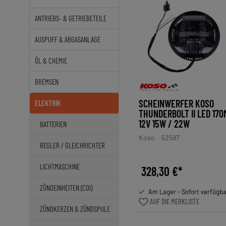
ANTRIEBS- & GETRIEBETEILE
AUSPUFF & ABGASANLAGE
ÖL & CHEMIE
BREMSEN
SCHEINWERFER KOSO
ELEKTRIK
THUNDERBOLT II LED 17
12V 15W / 22W
BATTERIEN
Koso
52597
REGLER / GLEICHRICHTER
LICHTMASCHINE
328,30 €*
ZÜNDEINHEITEN (CDI)
Am Lager - Sofort verfügb
AUF DIE MERKLISTE
ZÜNDKERZEN & ZÜNDSPULE