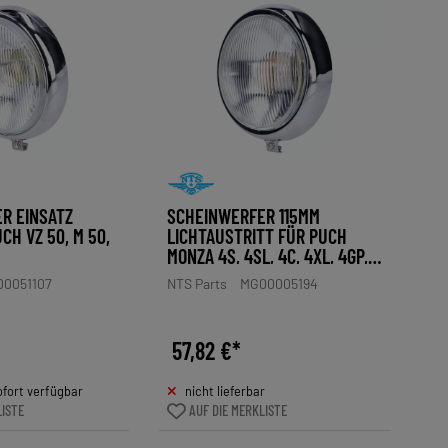
R EINSATZ
SCHEINWERFER 115MM
CH VZ 50, M 50,
LICHTAUSTRITT FÜR PUCH
MONZA 4S, 4SL, 4C, 4XL, 4GP,
M50 CROSS, MC50, MV50X
0051107
NTS Parts
MG00005194
57,82 €*
fort verfügbar
nicht lieferbar
LISTE
AUF DIE MERKLISTE