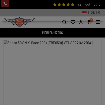
sehr gut
5 / 5
| DE | €
0
MEIN FAHRZEUG