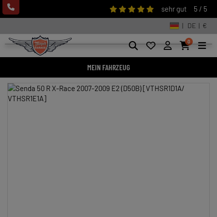
sehr gut
5 / 5
| DE | €
0
MEIN FAHRZEUG