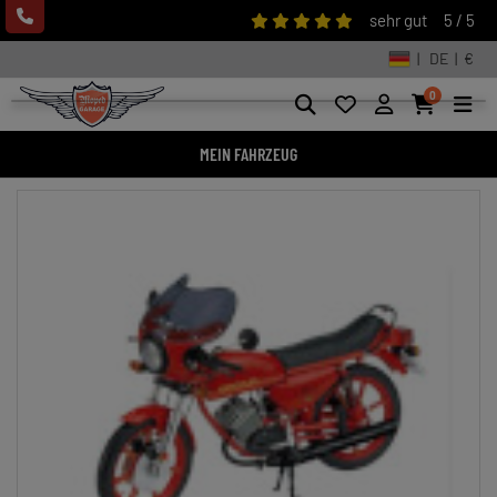
sehr gut
5 / 5
| DE | €
0
MEIN FAHRZEUG