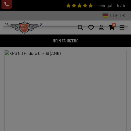
sehr gut
5 / 5
| DE | €
0
MEIN FAHRZEUG