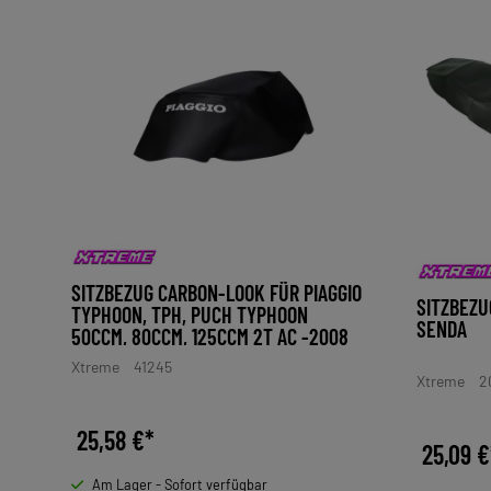
SITZBEZUG CARBON-LOOK FÜR PIAGGIO
SITZBEZU
TYPHOON, TPH, PUCH TYPHOON
SENDA
50CCM, 80CCM, 125CCM 2T AC -2008
Xtreme
41245
Xtreme
2
25,58 €*
25,09 €
Am Lager - Sofort verfügbar