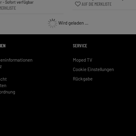
 - Sofort verfügbar
AUF DIE MERKLISTE
MERKLISTE
Wird geladen ...
NEN
SERVICE
eninformationen
Moped TV
z
Cookie Einstellungen
Rückgabe
echt
ten
rordnung