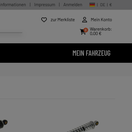
informationen
|
Impressum
|
Anmelden
| DE | €
zur Merkliste
Mein Konto
Warenkorb:
0
0,00 €
MEIN FAHRZEUG