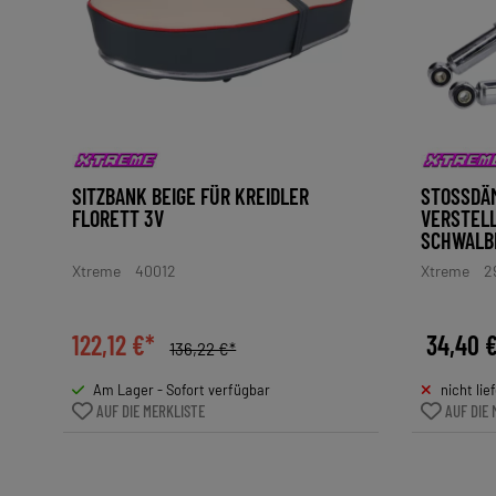
SITZBANK BEIGE FÜR KREIDLER
STOSSDÄM
FLORETT 3V
ERSTELLB
CHWALBE,
Xtreme
40012
Xtreme
2
122,12 €*
34,40 
136,22 €*
Am Lager - Sofort verfügbar
nicht lie
AUF DIE MERKLISTE
AUF DIE 