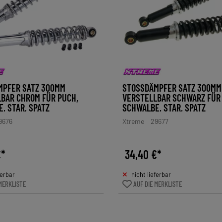
PFER SATZ 300MM V
STOSSDÄMPFER SATZ 300MM V
AR CHROM FÜR PUCH, S
ERSTELLBAR SCHWARZ FÜR P
 STAR, SPATZ
CHWALBE, STAR, SPATZ
9676
Xtreme
29677
€*
34,40 €*
ferbar
nicht lieferbar
MERKLISTE
AUF DIE MERKLISTE