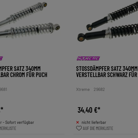
PFER SATZ 340MM V
STOSSDÄMPFER SATZ 340MM V
BAR CHROM FÜR PUCH
ERSTELLBAR SCHWARZ FÜR 
9681
Xtreme
29682
€*
34,40 €*
 - Sofort verfügbar
nicht lieferbar
MERKLISTE
AUF DIE MERKLISTE