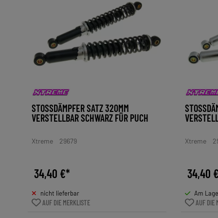
STOSSDÄMPFER SATZ 320MM V
STOSSDÄM
ERSTELLBAR SCHWARZ FÜR PUCH
ERSTELL
Xtreme
29679
Xtreme
2
34,40 €*
34,40 
nicht lieferbar
Am Lager
AUF DIE MERKLISTE
AUF DIE 