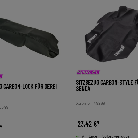
SITZBEZUG CARBON-STYLE F
G CARBON-LOOK FÜR DERBI
SENDA
Xtreme
49289
0549
23,42 €*
*
Am Lager - Sofort verfügbar