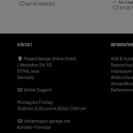
Am Lager
AUF DIE MERKLISTE
AUF DIE 
KONTAKT
INFORMATIO
Moped Garage Online GmbH
AGB & Kund
Löbstedter Str. 50
Datenschut
07749 Jena
Impressum
Germany
Widerrufsr
Versandkos
Online Support
Batterieve
Montag bis Freitag
10.00 bis 12.00 und 14.00 bis 17.00 Uhr
info@moped-garage.net
Kontakt-Formular