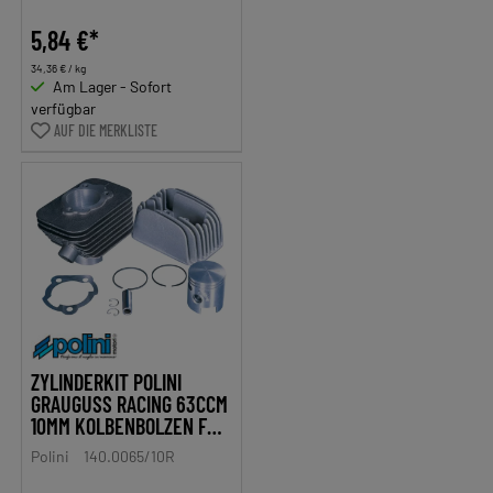
5,84 €*
34,36 € / kg
Am Lager - Sofort
verfügbar
AUF DIE MERKLISTE
ZYLINDERKIT POLINI
GRAUGUSS RACING 63CCM
10MM KOLBENBOLZEN FÜR
PIAGGIO CIAO
Polini
140.0065/10R