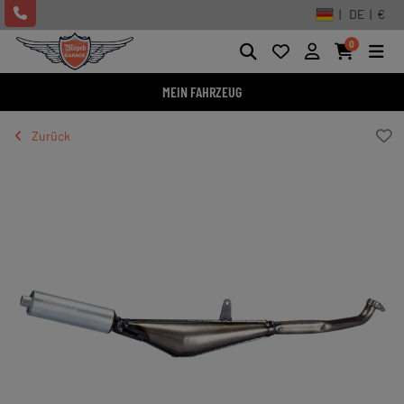
| DE | €
0
MEIN FAHRZEUG
Zurück