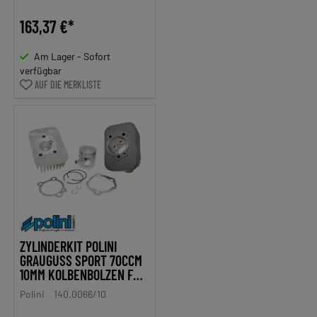
163,37 €*
Am Lager - Sofort
verfügbar
AUF DIE MERKLISTE
ZYLINDERKIT POLINI
GRAUGUSS SPORT 70CCM
10MM KOLBENBOLZEN FÜR
PIAGGIO CIAO
Polini
140.0066/10