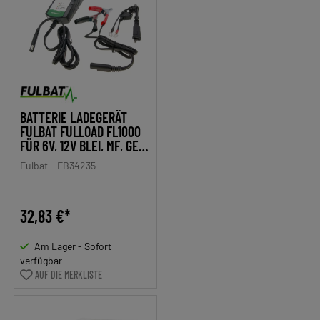
BATTERIE LADEGERÄT
FULBAT FULLOAD FL1000
FÜR 6V, 12V BLEI, MF, GEL,
2-60AH
Fulbat
FB34235
32,83 €*
Am Lager - Sofort
verfügbar
AUF DIE MERKLISTE