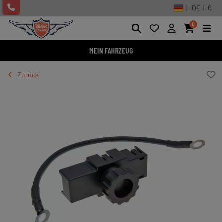
| DE | €
0
MEIN FAHRZEUG
Zurück