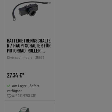
BATTERIETRENNSCHALTE
R / HAUPTSCHALTER FÜR
MOTORRAD, ROLLER,
QUAD, ATV, JETSKI, BOOT
Diverse / Import
35923
27,34 €*
Am Lager - Sofort
verfügbar
AUF DIE MERKLISTE