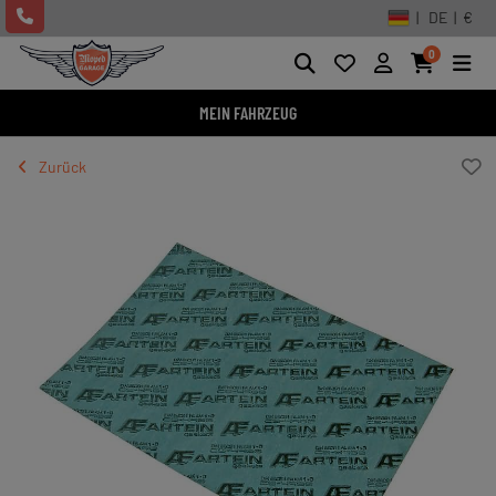
| DE | €
0
MEIN FAHRZEUG
Zurück