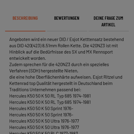
BESCHREIBUNG
BEWERTUNGEN
DEINE FRAGE ZUM
ARTIKEL
Angeboten wird ein neuer DID / Esjot Ketttensatz bestehend
aus DID 420(423) 8,51mm Rollen Kette, Die 420NZ3 ist mit
Hinblick auf die Bedürfnisse des SX und MX Rennsport
entwickelt worden.
Zudem sprechen für die 420NZ3 durch ein spezielles
Verfahren (SDH) hergestellte Nieten,
die eine hohe Oberflächenhärte aufweisen, Esjot Ritzel und
Kettenrad top Qualität hergestellt in Deutschland beim
Traditions Unternehmen passend bei:
Hercules K50 50 K 50 RL Typ 685 1974-1981
Hercules K50 50 K 50 RL Typ 685 1974-1981
Hercules K50 50 K 50 Sprint 1976-
Hercules K50 50 K 50 Sprint 1976-
Hercules K50 50 K 50 Ultra 1976-1977
Hercules K50 50 K 50 Ultra 1976-1977
Hercules K50 50 K 50 RLC 1977-1983