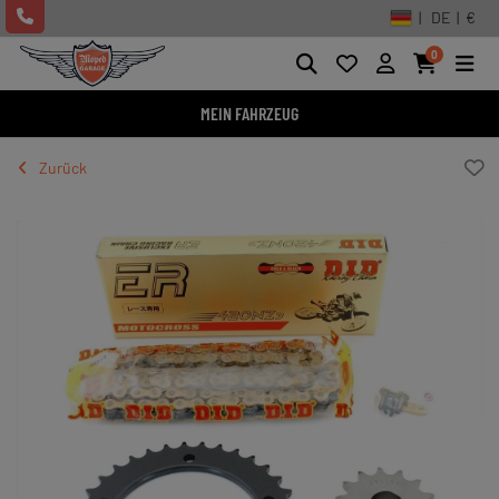
| DE | €
0
MEIN FAHRZEUG
Zurück