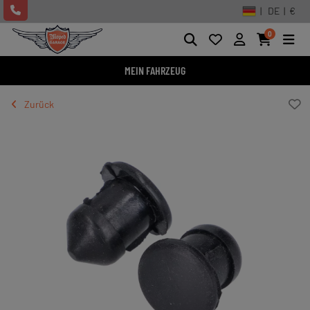
| DE | €
0
MEIN FAHRZEUG
Zurück