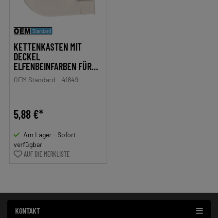
KETTENKASTEN MIT
DECKEL
ELFENBEINFARBEN FÜR
SIMSON S50, S51, S53,
OEM Standard
41849
S70, S83, SR4-1 SPATZ,
SR4-2 STAR, SR4-3
SPERBER, SR4-4 HABICHT,
5,88 €*
KR51/1 SCHWALBE,
KR51/2 SCHWALBE
Am Lager - Sofort
verfügbar
AUF DIE MERKLISTE
KONTAKT