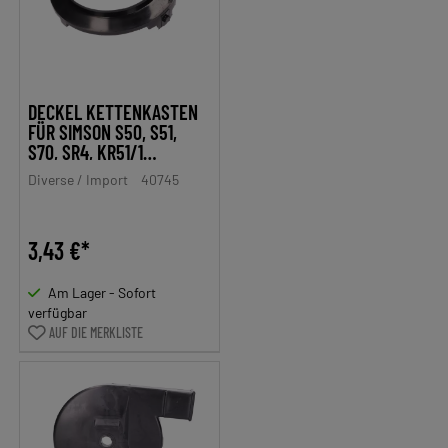
DECKEL KETTENKASTEN
FÜR SIMSON S50, S51,
S70, SR4, KR51/1
SCHWALBE, KR51/2
Diverse / Import
40745
SCHWALBE
3,43 €*
Am Lager - Sofort
verfügbar
AUF DIE MERKLISTE