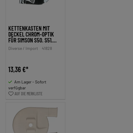
KETTENKASTEN MIT
DECKEL CHROM-OPTIK
FÜR SIMSON S50, S51,
S53, S70, S83, KR51/1,
Diverse / Import
41828
KR51/2, SR4-1 SPATZ,
SR4-2 STAR, SR4-3
SPERBER, SR4-4 HABICHT
13,36 €*
Am Lager - Sofort
verfügbar
AUF DIE MERKLISTE