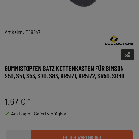
Artikelnr.:IP48847
GUMMISTOPFEN SATZ KETTENKASTEN FÜR SIMSON
S50, S51, S53, S70, S83, KR51/1, KR51/2, SR50, SR80
1,67 €
*
Am Lager - Sofort verfügbar
IN DEN WARENKORB