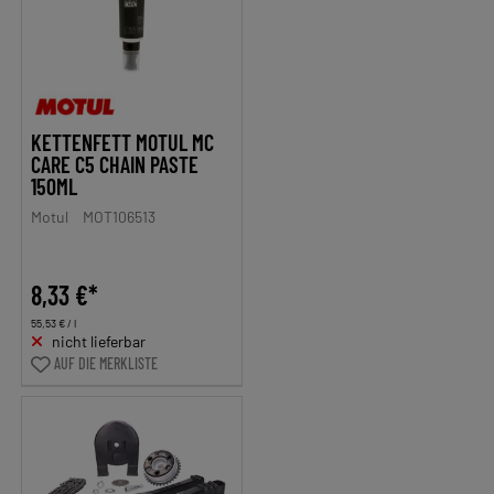
KETTENFETT MOTUL MC
CARE C5 CHAIN PASTE
150ML
Motul
MOT106513
8,33 €*
55,53 € / l
nicht lieferbar
AUF DIE MERKLISTE