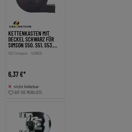
KETTENKASTEN MIT
DECKEL SCHWARZ FÜR
SIMSON S50, S51, S53,
S70, S83, KR51/1, KR51/2,
101 Octane
40805
SR4-1 SPATZ, SR4-2 STAR,
SR4-3 SPERBER, SR4-4
HABICHT
6,37 €*
nicht lieferbar
AUF DIE MERKLISTE