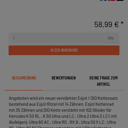
58,99 € *
Stk.
IN DEN WARENKORB
BESCHREIBUNG
BEWERTUNGEN
DEINE FRAGE ZUM
ARTIKEL
Angeboten wird ein neuer verstärkter Esjot / DID Kettensatz
bestehend aus Esjot Ritzel mit 14 Zähnen, Esjot Kettenrad
mit 35 Zähnen und DID Kette verstärkt mit 102 Glieder für
Hercules K 50 RL , K 50 Ultra und LC , Ultra 2 Ultra 2 LC ( mit
Alufelgen), Ultra 80 AC , Ultra RS , RX 9 , Ultra 50 II LC , Ultra
80 , Ultra 80 AC Chopper und andere mit 420er Kettentyp