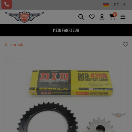
| DE | €
0
MEIN FAHRZEUG
Zurück