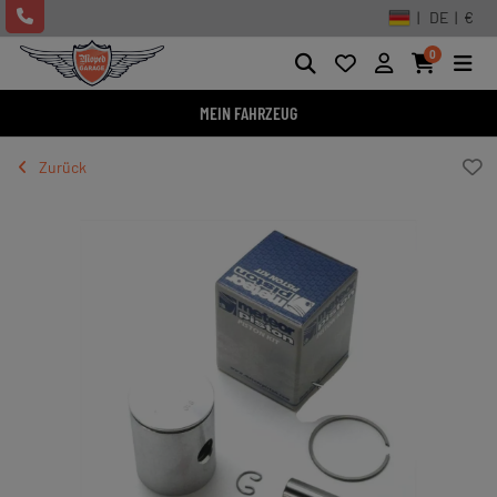
| DE | €
0
MEIN FAHRZEUG
Zurück