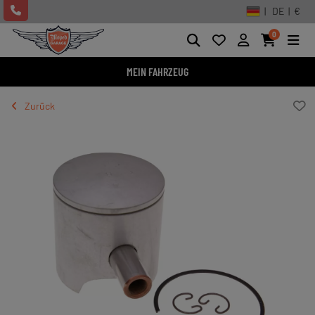
| DE | €
0
MEIN FAHRZEUG
Zurück