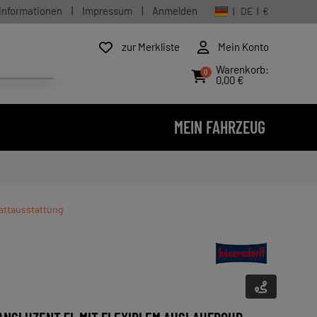
informationen
|
Impressum
|
Anmelden
| DE | €
zur Merkliste
Mein Konto
Warenkorb:
0
0,00 €
MEIN FAHRZEUG
tattausstattung