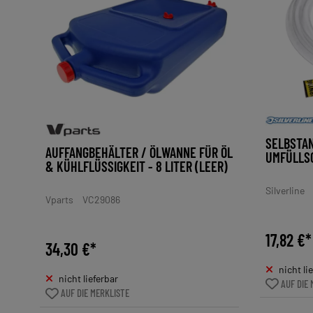
SELBSTA
AUFFANGBEHÄLTER / ÖLWANNE FÜR ÖL
UMFÜLLSC
& KÜHLFLÜSSIGKEIT - 8 LITER (LEER)
Silverline
Vparts
VC29086
17,82 €*
34,30 €*
nicht li
nicht lieferbar
AUF DIE 
AUF DIE MERKLISTE