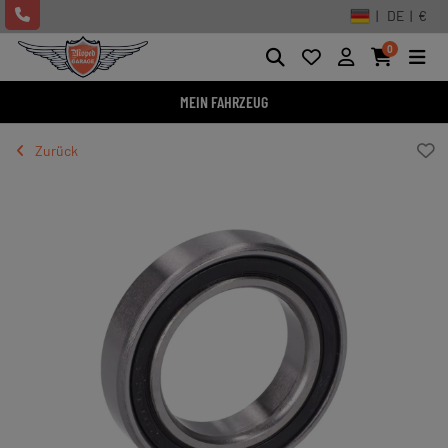
| DE | €
0
MEIN FAHRZEUG
Zurück