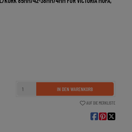
/KORK 85MM/42-38MM/4MM FÜR VICTORIA MOFA,
IN DEN WARENKORB
AUF DIE MERKLISTE
