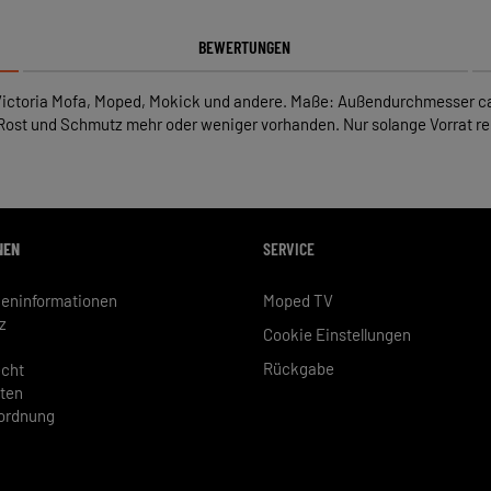
BEWERTUNGEN
ür Victoria Mofa, Moped, Mokick und andere. Maße: Außendurchmesser
, Rost und Schmutz mehr oder weniger vorhanden. Nur solange Vorrat re
NEN
SERVICE
eninformationen
Moped TV
z
Cookie Einstellungen
Rückgabe
echt
ten
rordnung