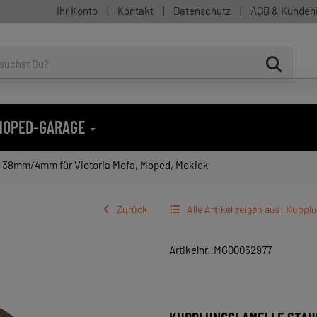
Ihr Konto
|
Kontakt
|
Datenschutz
|
AGB & Kunden
 MOPED-GARAGE
-38mm/4mm für Victoria Mofa, Moped, Mokick
Zurück
Alle Artikel zeigen aus: Kuppl
Artikelnr.:MG00062977