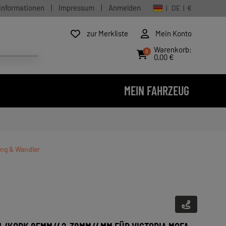
informationen
|
Impressum
|
Anmelden
| DE | €
zur Merkliste
Mein Konto
Warenkorb:
0
0,00 €
MEIN FAHRZEUG
ung & Wandler