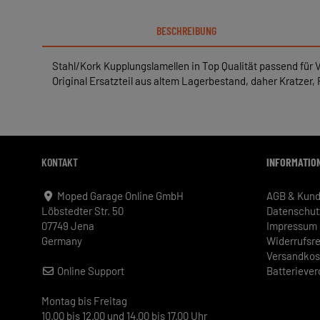
BESCHREIBUNG
Stahl/Kork Kupplungslamellen in Top Qualität passend f
Original Ersatzteil aus altem Lagerbestand, daher Kratzer
KONTAKT
INFORMATIO
Moped Garage Online GmbH
AGB & Kund
Löbstedter Str. 50
Datenschut
07749 Jena
Impressum
Germany
Widerrufsr
Versandkos
Online Support
Batterieve
Montag bis Freitag
10.00 bis 12.00 und 14.00 bis 17.00 Uhr