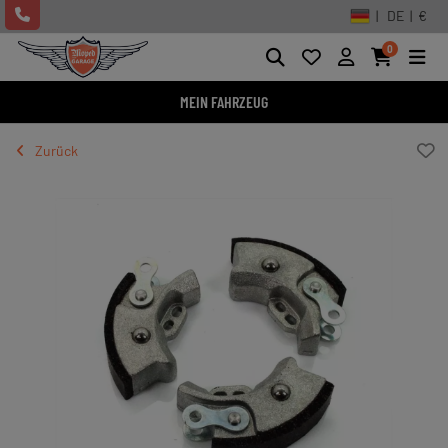
| DE | €
0
MEIN FAHRZEUG
Zurück