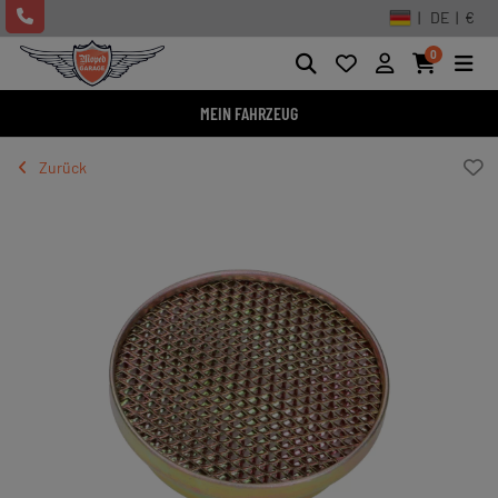
| DE | €
0
MEIN FAHRZEUG
Zurück