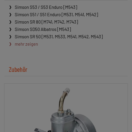
Simson S53 / S53 Enduro [M543]
Simson S51 / S51 Enduro [M531, M541, M542]
Simson SR 80 [M741, M742, M743]
Simson SD50 Albatros [M543]
Simson SR 50 [M531, M533, M541, M542, M543]
mehr zeigen
Zubehör