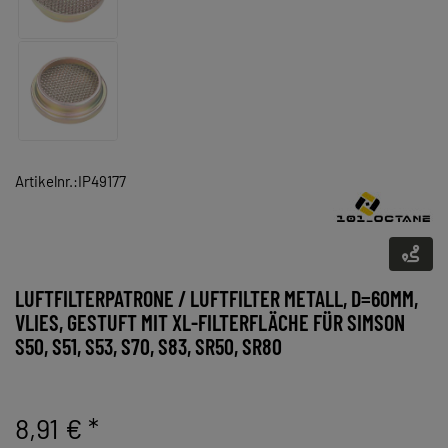
Artikelnr.:IP49177
LUFTFILTERPATRONE / LUFTFILTER METALL, D=60MM,
VLIES, GESTUFT MIT XL-FILTERFLÄCHE FÜR SIMSON
S50, S51, S53, S70, S83, SR50, SR80
8,91 €
*