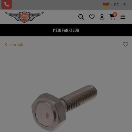
| DE | €
0
MEIN FAHRZEUG
Zurück