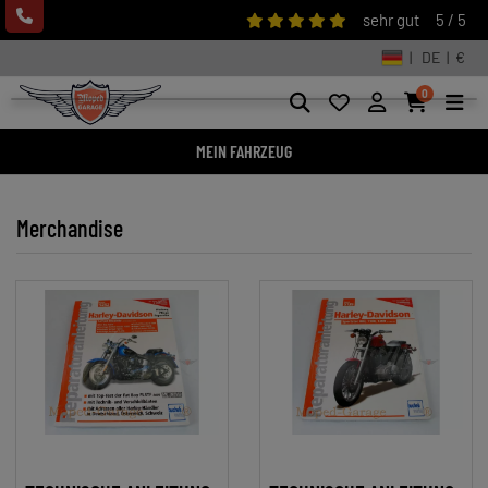
sehr gut
5 / 5
| DE | €
0
MEIN FAHRZEUG
Merchandise