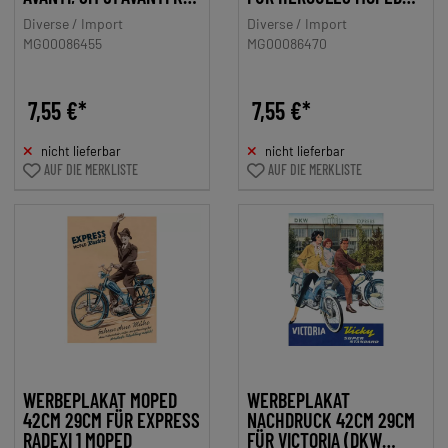
SM 52 AVANTI
TYP 219
Diverse / Import
Diverse / Import
MG00086455
MG00086470
7,55 €*
7,55 €*
nicht lieferbar
nicht lieferbar
AUF DIE MERKLISTE
AUF DIE MERKLISTE
WERBEPLAKAT MOPED
WERBEPLAKAT
42CM 29CM FÜR EXPRESS
NACHDRUCK 42CM 29CM
RADEXI 1 MOPED
FÜR VICTORIA (DKW