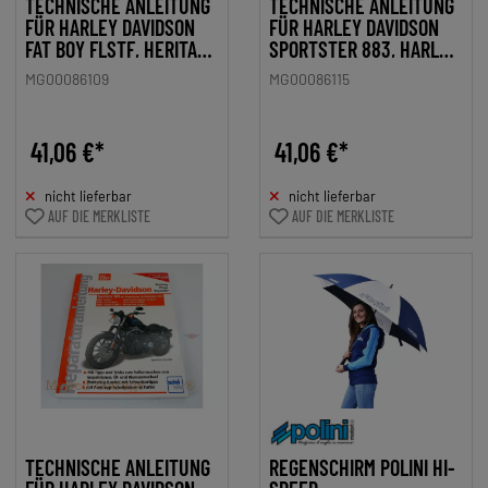
TECHNISCHE ANLEITUNG
TECHNISCHE ANLEITUNG
FÜR HARLEY DAVIDSON
FÜR HARLEY DAVIDSON
FAT BOY FLSTF, HERITAGE
SPORTSTER 883, HARLEY
SOFTAIL, SPRINGER,
DAVIDSON SPORTSTER
MG00086109
MG00086115
NIGHT TRAIN
1100, HARLEY DAVIDSON
SPORTSTER 1200
41,06 €*
41,06 €*
nicht lieferbar
nicht lieferbar
AUF DIE MERKLISTE
AUF DIE MERKLISTE
TECHNISCHE ANLEITUNG
REGENSCHIRM POLINI HI-