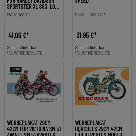
FÜR HARLEY DAVIDSON
SPEED
SPORTSTER XL 883, LOW,
CUSTOM, ROADSTER,
MG00086110
Polini
098.2613
IRON, SUPER LOW
41,06 €*
31,95 €*
nicht lieferbar
nicht lieferbar
AUF DIE MERKLISTE
AUF DIE MERKLISTE
WERBEPLAKAT 29CM
WERBEPLAKAT
42CM FÜR VICTORIA SM 51
HERCULES 29CM 42CM
AVANTI, SM 51 AVANTI K,
FÜR HERCULES MOPED