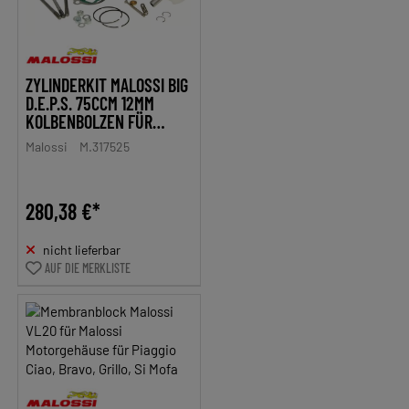
ZYLINDERKIT MALOSSI BIG
D.E.P.S. 75CCM 12MM
KOLBENBOLZEN FÜR
PIAGGIO, VESPA BRAVO,
Malossi
M.317525
BOSS, GRILLO, SI
280,38 €*
nicht lieferbar
AUF DIE MERKLISTE