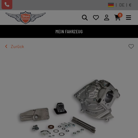
| DE | €
0
MEIN FAHRZEUG
Zurück