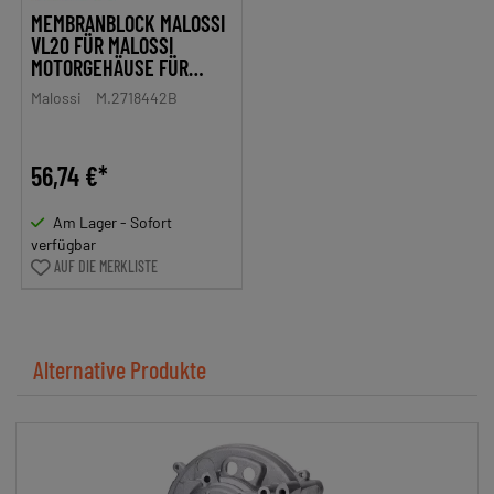
MEMBRANBLOCK MALOSSI
VL20 FÜR MALOSSI
MOTORGEHÄUSE FÜR
PIAGGIO CIAO, BRAVO,
Malossi
M.2718442B
GRILLO, SI MOFA
56,74 €*
Am Lager - Sofort
verfügbar
AUF DIE MERKLISTE
Alternative Produkte