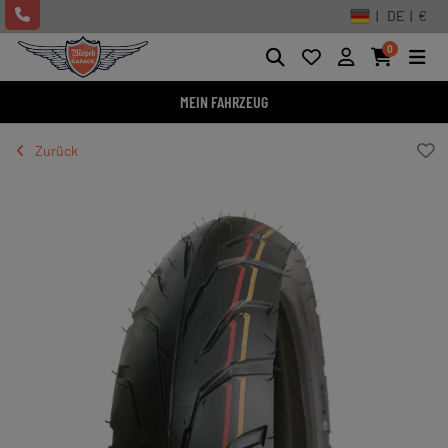
| DE | €
0
MEIN FAHRZEUG
Zurück