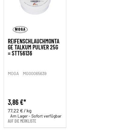
REIFENSCHLAUCHMONTA
GE TALKUM PULVER 25G
= STT56136
MOGA
MG00065639
3,86 €*
77,22 € / kg
Am Lager - Sofort verfügbar
AUF DIE MERKLISTE