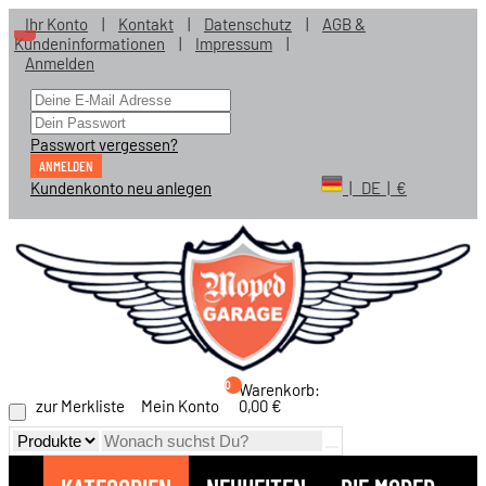
Ihr Konto
|
Kontakt
|
Datenschutz
|
AGB &
Kundeninformationen
|
Impressum
|
Anmelden
Passwort vergessen?
ANMELDEN
Kundenkonto neu anlegen
| DE | €
0
Warenkorb:
zur Merkliste
Mein Konto
0,00 €