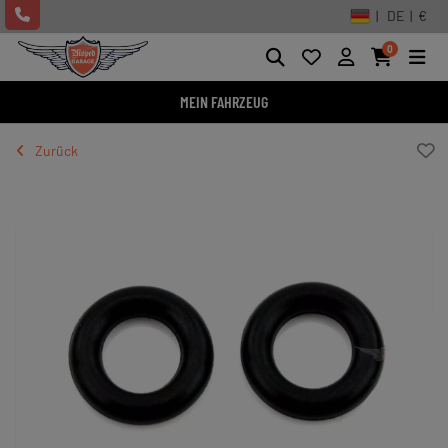
| DE | €
0
MEIN FAHRZEUG
Zurück