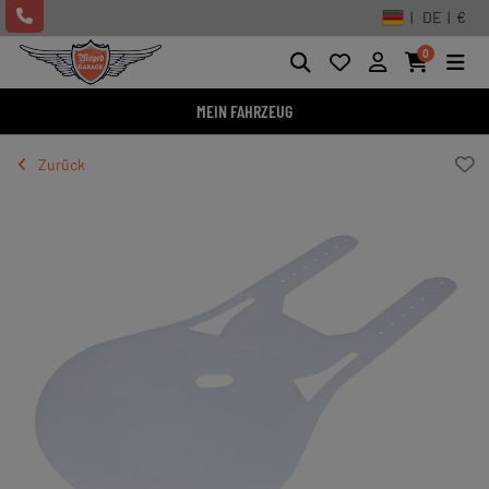
| DE | €
0
MEIN FAHRZEUG
Zurück