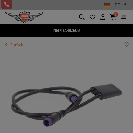
| DE | €
0
MEIN FAHRZEUG
Zurück