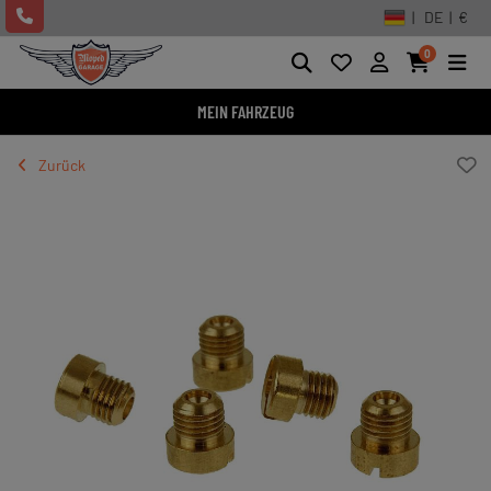
| DE | €
0
MEIN FAHRZEUG
Zurück