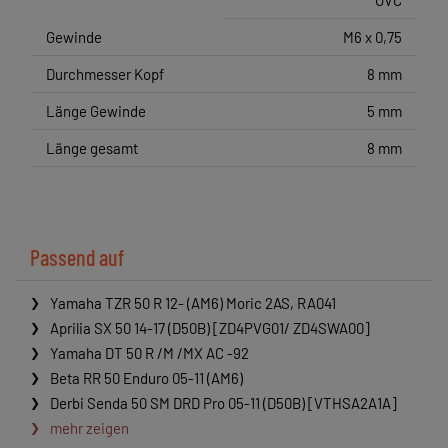
OVC
Gewinde
M6 x 0,75
Durchmesser Kopf
8 mm
Länge Gewinde
5 mm
Länge gesamt
8 mm
Passend auf
Yamaha TZR 50 R 12- (AM6) Moric 2AS, RA041
Aprilia SX 50 14-17 (D50B) [ZD4PVG01/ ZD4SWA00]
Yamaha DT 50 R /M /MX AC -92
Beta RR 50 Enduro 05-11 (AM6)
Derbi Senda 50 SM DRD Pro 05-11 (D50B) [VTHSA2A1A]
mehr zeigen