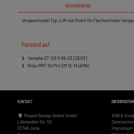
BESCHREIBUNG
Vergasernadel Typ JJM von Polini für Flachschieber Vergas
Passend auf
Yamaha DT 125 R 99-03 [DE03]
Rieju MRT 50 Pro SM 12-14 (AM6)
KONTAKT
INFORMATIO
Moped Garage Online GmbH
AGB & Kund
Löbstedter Str. 50
Datenschut
07749 Jena
Impressum