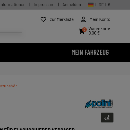
informationen
|
Impressum
|
Anmelden
| DE | €
zur Merkliste
Mein Konto
Warenkorb:
0
0,00 €
MEIN FAHRZEUG
serzubehör