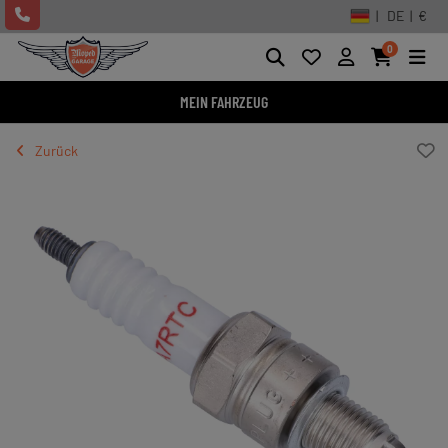
| DE | €
0
MEIN FAHRZEUG
Zurück