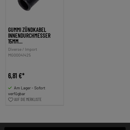
GUMMI ZÜNDKABEL
INNENDURCHMESSER
15MM
AUSSENDURCHMESSER
Diverse / Import
OHNE WULST 18MM MIT
MG00041425
19,5MM GESAMT BREITE
49MM KABELÖFFNUNG
5MM FÜR ZÜNDAPP,
6,81 €*
KREIDLER, OPEL, VW,
FORD, DKW, NSU
Am Lager - Sofort
verfügbar
AUF DIE MERKLISTE