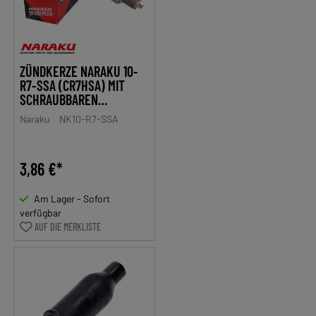
ZÜNDKERZE NARAKU 10-
R7-SSA (CR7HSA) MIT
SCHRAUBBAREN
KERZENSTECKER
Naraku
NK10-R7-SSA
ANSCHLUSS
3,86 €*
Am Lager - Sofort
verfügbar
AUF DIE MERKLISTE