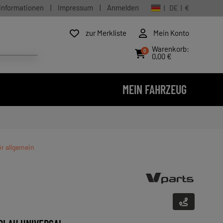
informationen
|
Impressum
|
Anmelden
| DE | €
zur Merkliste
Mein Konto
Warenkorb:
0
0,00 €
MEIN FAHRZEUG
ör allgemein