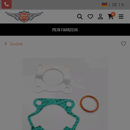
| DE | €
0
MEIN FAHRZEUG
Zurück